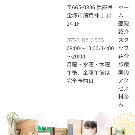
〒665-0836 兵庫県
ホー
宝塚市清荒神 1-10-
ム
24 1F
医院
紹介
スタ
0797-85-3578
ッフ
09:00～13:00/14:00
紹介
～20:00
診療
月曜・水曜・木曜
案内
午後、金曜午前は
アク
完全予約日
セス
料金
表